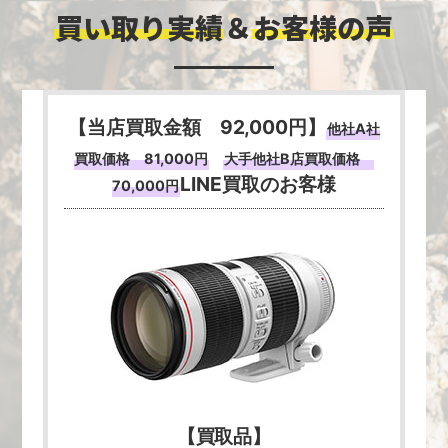
買い取り実績
＆
お客様の声
【当店
買取金額
92,000円】
他社A社
買取価格 81,000
円
大手他社B店買取価格
LINE買取のお客様
70,000
円
【買取品】