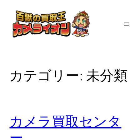
内
容
を
ス
キ
ッ
プ
カテゴリー:
未分類
カメラ買取センタ
ー